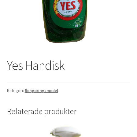
Om Rutstäd
Till kassan
Välkommen
Varukorg
Yes Handisk
Webbutik
Kategori:
Rengöringsmedel
Relaterade produkter