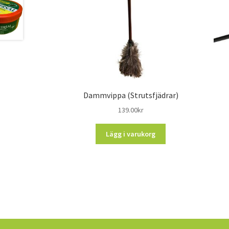
Dammvippa (Strutsfjädrar)
139.00
kr
Lägg i varukorg