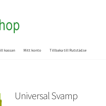
ill kassan
Mitt konto
Tillbaka till Rutstäd.se
lar för drift
Exempelsida
Kontakta oss
Köp och leveransvillkor
en
Varukorg
Webbutik
Universal Svamp