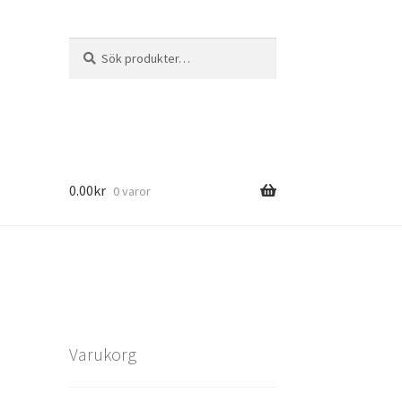
Sök
Sök
efter:
0.00
kr
0 varor
Varukorg