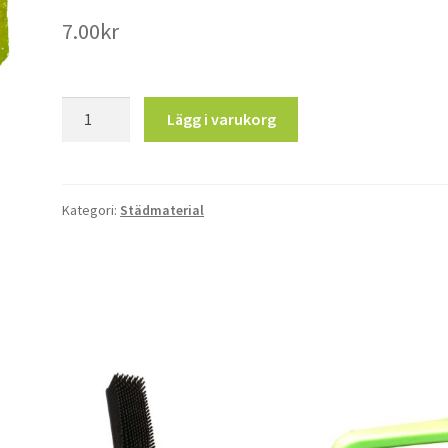
7.00
kr
Universal
Lägg i varukorg
Svamp
mängd
Kategori:
Städmaterial